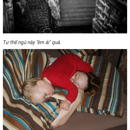
Tư thế ngủ này "êm ái" quá.