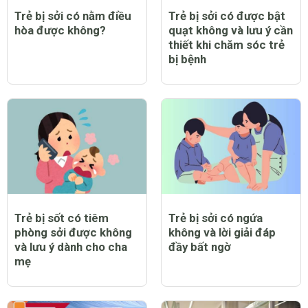
Trẻ bị sởi có nằm điều
Trẻ bị sởi có được bật
hòa được không?
quạt không và lưu ý cần
thiết khi chăm sóc trẻ
bị bệnh
Trẻ bị sốt có tiêm
Trẻ bị sởi có ngứa
phòng sởi được không
không và lời giải đáp
và lưu ý dành cho cha
đầy bất ngờ
mẹ