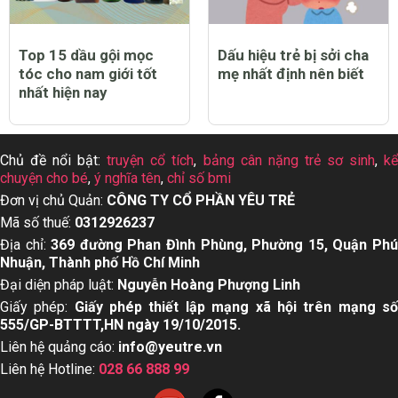
Top 15 dầu gội mọc
Dấu hiệu trẻ bị sởi cha
tóc cho nam giới tốt
mẹ nhất định nên biết
nhất hiện nay
Chủ đề nổi bật:
truyện cổ tích
,
bảng cân nặng trẻ sơ sinh
,
k
chuyện cho bé
,
ý nghĩa tên
,
chỉ số bmi
Đơn vị chủ Quản:
CÔNG TY CỔ PHẦN YÊU TRẺ
Mã số thuế:
0312926237
Địa chỉ:
369 đường Phan Đình Phùng, Phường 15, Quận Ph
Nhuận, Thành phố Hồ Chí Minh
Đại diện pháp luật:
Nguyễn Hoàng Phượng Linh
Giấy phép:
Giấy phép thiết lập mạng xã hội trên mạng s
555/GP-BTTTT,HN ngày 19/10/2015.
Liên hệ quảng cáo:
info@yeutre.vn
Liên hệ Hotline:
028 66 888 99