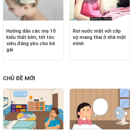
Hướng dẫn các mẹ 10
Rơi nước mắt với clip
kiểu thắt bím, tết tóc
vợ mang thai ở nhà một
siêu đáng yêu cho bé
mình
gái
CHỦ ĐỀ MỚI