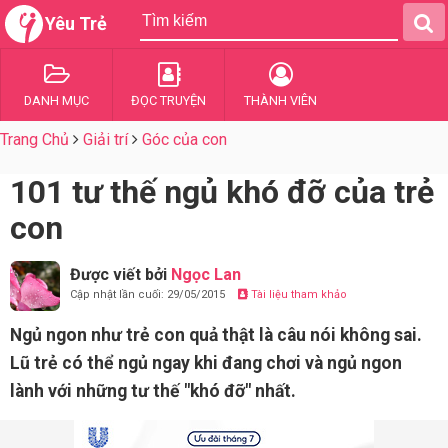
Yêu Trẻ
DANH MỤC
ĐỌC TRUYỆN
THÀNH VIÊN
Trang Chủ
Giải trí
Góc của con
101 tư thế ngủ khó đỡ của trẻ
con
Được viết bởi
Ngọc Lan
Cập nhật lần cuối: 29/05/2015
Tài liệu tham khảo
Ngủ ngon như trẻ con quả thật là câu nói không sai.
Lũ trẻ có thể ngủ ngay khi đang chơi và ngủ ngon
lành với những tư thế "khó đỡ" nhất.