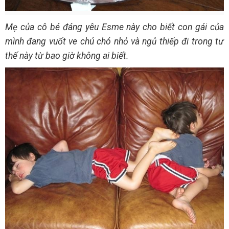
Mẹ của cô bé đáng yêu Esme này cho biết con gái của
mình đang vuốt ve chú chó nhỏ và ngủ thiếp đi trong tư
thế này từ bao giờ không ai biết.