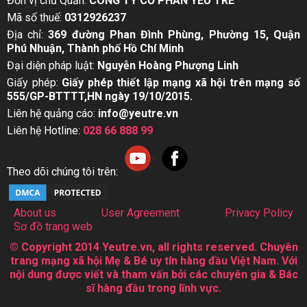
Đơn vị chủ Quản:
CÔNG TY CỔ PHẦN YÊU TRẺ
Mã số thuế:
0312926237
Địa chỉ:
369 đường Phan Đình Phùng, Phường 15, Quận
Phú Nhuận, Thành phố Hồ Chí Minh
Đại diện pháp luật:
Nguyễn Hoàng Phượng Linh
Giấy phép:
Giấy phép thiết lập mạng xã hội trên mạng số
555/GP-BTTTT,HN ngày 19/10/2015.
Liên hệ quảng cáo:
info@yeutre.vn
Liên hệ Hotline:
028 66 888 99
Theo dõi chúng tôi trên:
About us
User Agreement
Privacy Policy
Sơ đồ trang web
© Copyright 2014 Yeutre.vn, all rights reserved. Chuyên
trang mạng xã hội Mẹ & Bé uy tín hàng đầu Việt Nam. Với
nội dung được viết và tham vấn bởi các chuyên gia & Bác
sĩ hàng đầu trong lĩnh vực.