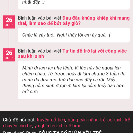
nhất đấy. :)
Bình luận vào bài viết
Đau đầu khủng khiếp khi mang
26
thai, làm sao để bớt bây giờ?
01/15
Chắc là vậy thôi. Nghĩ thấy tội em ấy quá. :(
Bình luận vào bài viết
Tự tin để trở lại với công việc
26
sau khi sinh
01/15
Mình đi làm lại nhẹ tênh. Vì lúc này bà ngoại lên
chăm cháu. Từ trước ngày đi làm chừng 3 tuần thì
mình đã đưa mọi thứ đâu vào đấy cả rồi. Mấy
tháng nằm sinh được đi làm lại cảm thấy háo hức
hết sức.
Chủ đề nổi bật:
truyện cổ tích
,
bảng cân nặng trẻ sơ sinh
,
kể
chuyện cho bé
,
ý nghĩa tên
,
chỉ số bmi