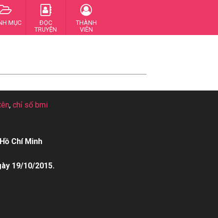
NH MỤC
ĐỌC
THÀNH
TRUYỆN
VIÊN
tên
,
chỉ số bmi
Hồ Chí Minh
gày 19/10/2015.