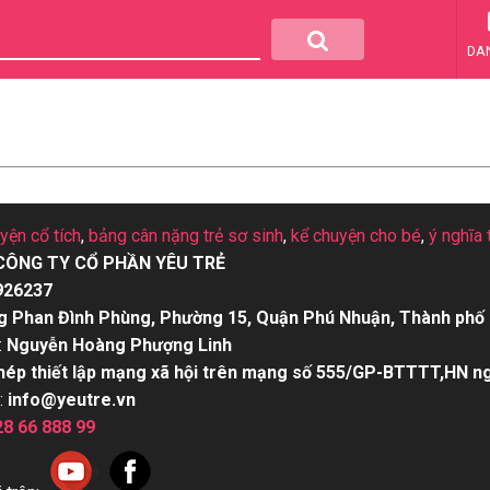
DA
uyện cổ tích
,
bảng cân nặng trẻ sơ sinh
,
kể chuyện cho bé
,
ý nghĩa 
CÔNG TY CỔ PHẦN YÊU TRẺ
926237
g Phan Đình Phùng, Phường 15, Quận Phú Nhuận, Thành phố 
:
Nguyễn Hoàng Phượng Linh
hép thiết lập mạng xã hội trên mạng số 555/GP-BTTTT,HN n
:
info@yeutre.vn
28 66 888 99