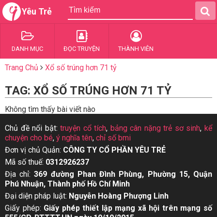
Yêu Trẻ
DANH MỤC
ĐỌC TRUYỆN
THÀNH VIÊN
Trang Chủ
Xổ số trúng hơn 71 tỷ
TAG: XỔ SỐ TRÚNG HƠN 71 TỶ
Không tìm thấy bài viết nào
Chủ đề nổi bật:
truyện cổ tích
,
bảng cân nặng trẻ sơ sinh
,
kể
chuyện cho bé
,
ý nghĩa tên
,
chỉ số bmi
Đơn vị chủ Quản:
CÔNG TY CỔ PHẦN YÊU TRẺ
Mã số thuế:
0312926237
Địa chỉ:
369 đường Phan Đình Phùng, Phường 15, Quận
Phú Nhuận, Thành phố Hồ Chí Minh
Đại diện pháp luật:
Nguyễn Hoàng Phượng Linh
Giấy phép:
Giấy phép thiết lập mạng xã hội trên mạng số