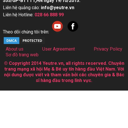
555/GP-BTTTT,HN ngày 19/10/2015.
Liên hệ quảng cáo:
info@yeutre.vn
Liên hệ Hotline:
028 66 888 99
Theo dõi chúng tôi trên:
About us
User Agreement
Privacy Policy
Sơ đồ trang web
© Copyright 2014 Yeutre.vn, all rights reserved. Chuyên
trang mạng xã hội Mẹ & Bé uy tín hàng đầu Việt Nam. Với
nội dung được viết và tham vấn bởi các chuyên gia & Bác
sĩ hàng đầu trong lĩnh vực.