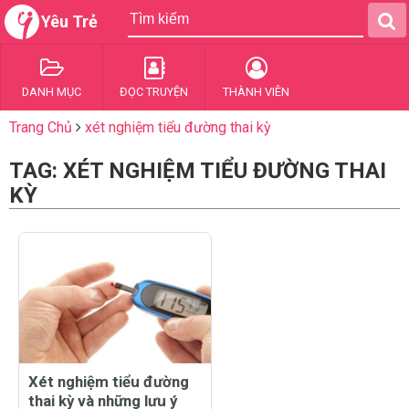
Yêu Trẻ
DANH MỤC
ĐỌC TRUYỆN
THÀNH VIÊN
Trang Chủ
xét nghiệm tiểu đường thai kỳ
TAG: XÉT NGHIỆM TIỂU ĐƯỜNG THAI
KỲ
Xét nghiệm tiểu đường
thai kỳ và những lưu ý