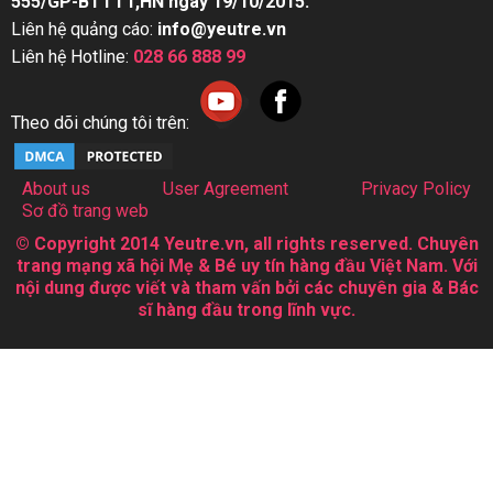
555/GP-BTTTT,HN ngày 19/10/2015.
Liên hệ quảng cáo:
info@yeutre.vn
Liên hệ Hotline:
028 66 888 99
Theo dõi chúng tôi trên:
About us
User Agreement
Privacy Policy
Sơ đồ trang web
© Copyright 2014 Yeutre.vn, all rights reserved. Chuyên
trang mạng xã hội Mẹ & Bé uy tín hàng đầu Việt Nam. Với
nội dung được viết và tham vấn bởi các chuyên gia & Bác
sĩ hàng đầu trong lĩnh vực.