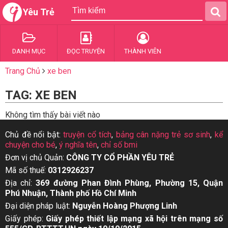
Yêu Trẻ
DANH MỤC
ĐỌC TRUYỆN
THÀNH VIÊN
Trang Chủ
xe ben
TAG: XE BEN
Không tìm thấy bài viết nào
Chủ đề nổi bật:
truyện cổ tích
,
bảng cân nặng trẻ sơ sinh
,
kể
chuyện cho bé
,
ý nghĩa tên
,
chỉ số bmi
Đơn vị chủ Quản:
CÔNG TY CỔ PHẦN YÊU TRẺ
Mã số thuế:
0312926237
Địa chỉ:
369 đường Phan Đình Phùng, Phường 15, Quận
Phú Nhuận, Thành phố Hồ Chí Minh
Đại diện pháp luật:
Nguyễn Hoàng Phượng Linh
Giấy phép:
Giấy phép thiết lập mạng xã hội trên mạng số