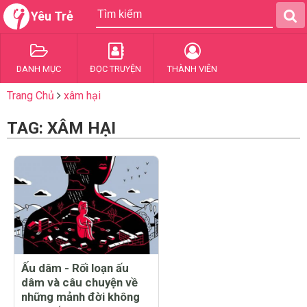
Yêu Trẻ
DANH MỤC
ĐỌC TRUYỆN
THÀNH VIÊN
Trang Chủ
xâm hại
TAG: XÂM HẠI
Ấu dâm - Rối loạn ấu
dâm và câu chuyện về
những mảnh đời không