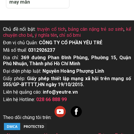
may mắn
Chủ đề nổi bật:
truyện cổ tích
,
bảng cân nặng trẻ sơ sinh
,
kể
chuyện cho bé
,
ý nghĩa tên
,
chỉ số bmi
Đơn vị chủ Quản:
CÔNG TY CỔ PHẦN YÊU TRẺ
Mã số thuế:
0312926237
Địa chỉ:
369 đường Phan Đình Phùng, Phường 15, Quận
Phú Nhuận, Thành phố Hồ Chí Minh
Đại diện pháp luật:
Nguyễn Hoàng Phượng Linh
Giấy phép:
Giấy phép thiết lập mạng xã hội trên mạng số
555/GP-BTTTT,HN ngày 19/10/2015.
Liên hệ quảng cáo:
info@yeutre.vn
Liên hệ Hotline:
028 66 888 99
Theo dõi chúng tôi trên: