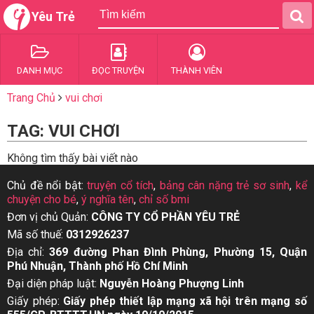
Yêu Trẻ
DANH MỤC
ĐỌC TRUYỆN
THÀNH VIÊN
Trang Chủ
vui chơi
TAG: VUI CHƠI
Không tìm thấy bài viết nào
Chủ đề nổi bật:
truyện cổ tích
,
bảng cân nặng trẻ sơ sinh
,
kể
chuyện cho bé
,
ý nghĩa tên
,
chỉ số bmi
Đơn vị chủ Quản:
CÔNG TY CỔ PHẦN YÊU TRẺ
Mã số thuế:
0312926237
Địa chỉ:
369 đường Phan Đình Phùng, Phường 15, Quận
Phú Nhuận, Thành phố Hồ Chí Minh
Đại diện pháp luật:
Nguyễn Hoàng Phượng Linh
Giấy phép:
Giấy phép thiết lập mạng xã hội trên mạng số