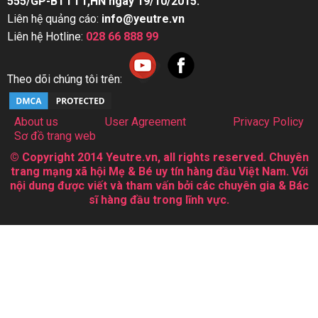
555/GP-BTTTT,HN ngày 19/10/2015.
Liên hệ quảng cáo:
info@yeutre.vn
Liên hệ Hotline:
028 66 888 99
Theo dõi chúng tôi trên:
About us
User Agreement
Privacy Policy
Sơ đồ trang web
© Copyright 2014 Yeutre.vn, all rights reserved. Chuyên
trang mạng xã hội Mẹ & Bé uy tín hàng đầu Việt Nam. Với
nội dung được viết và tham vấn bởi các chuyên gia & Bác
sĩ hàng đầu trong lĩnh vực.