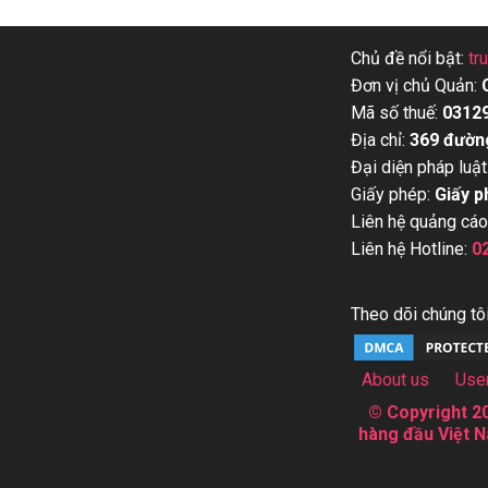
Chủ đề nổi bật:
tr
Đơn vị chủ Quản:
Mã số thuế:
0312
Địa chỉ:
369 đườn
Đại diện pháp luật
Giấy phép:
Giấy p
Liên hệ quảng cáo
Liên hệ Hotline:
0
Theo dõi chúng tôi
About us
Use
© Copyright 20
hàng đầu Việt N