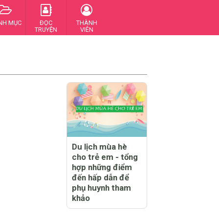
NH MỤC
ĐỌC
THÀNH
TRUYỆN
VIÊN
Du lịch mùa hè
cho trẻ em - tổng
hợp những điểm
đến hấp dẫn để
phụ huynh tham
khảo