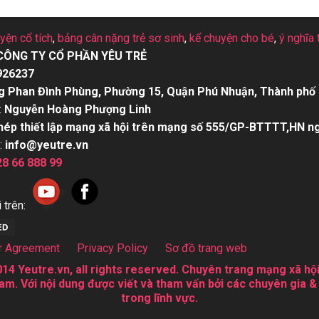
uyện cổ tích
,
bảng cân nặng trẻ sơ sinh
,
kể chuyện cho bé
,
ý nghĩa 
CÔNG TY CỔ PHẦN YÊU TRẺ
926237
g Phan Đình Phùng, Phường 15, Quận Phú Nhuận, Thành phố 
:
Nguyễn Hoàng Phượng Linh
hép thiết lập mạng xã hội trên mạng số 555/GP-BTTTT,HN n
:
info@yeutre.vn
28 66 888 99
 trên:
r Agreement
Privacy Policy
Sơ đồ trang web
14 Yeutre.vn, all rights reserved. Chuyên trang mạng xã hội
am. Với nội dung được viết và tham vấn bởi các chuyên gia &
trong lĩnh vực.