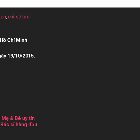
tên
,
chỉ số bmi
Hồ Chí Minh
gày 19/10/2015.
 Mẹ & Bé uy tín
 Bác sĩ hàng đầu