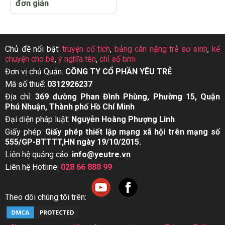
đơn giản
Chủ đề nổi bật:
truyện cổ tích
,
bảng cân nặng trẻ sơ sinh
,
kể
chuyện cho bé
,
ý nghĩa tên
,
chỉ số bmi
Đơn vị chủ Quản:
CÔNG TY CỔ PHẦN YÊU TRẺ
Mã số thuế:
0312926237
Địa chỉ:
369 đường Phan Đình Phùng, Phường 15, Quận
Phú Nhuận, Thành phố Hồ Chí Minh
Đại diện pháp luật:
Nguyễn Hoàng Phượng Linh
Giấy phép:
Giấy phép thiết lập mạng xã hội trên mạng số
555/GP-BTTTT,HN ngày 19/10/2015.
Liên hệ quảng cáo:
info@yeutre.vn
Liên hệ Hotline:
028 66 888 99
Theo dõi chúng tôi trên: