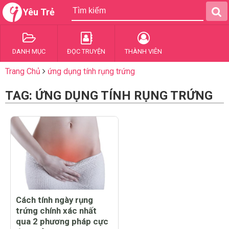
Yêu Trẻ
DANH MỤC
ĐỌC TRUYỆN
THÀNH VIÊN
Trang Chủ
ứng dụng tính rụng trứng
TAG: ỨNG DỤNG TÍNH RỤNG TRỨNG
Cách tính ngày rụng
trứng chính xác nhất
qua 2 phương pháp cực