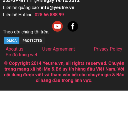
555/GP-BTTTT,HN ngày 19/10/2015.
Liên hệ quảng cáo:
info@yeutre.vn
Liên hệ Hotline:
028 66 888 99
Theo dõi chúng tôi trên:
About us
User Agreement
Privacy Policy
Sơ đồ trang web
© Copyright 2014 Yeutre.vn, all rights reserved. Chuyên
trang mạng xã hội Mẹ & Bé uy tín hàng đầu Việt Nam. Với
nội dung được viết và tham vấn bởi các chuyên gia & Bác
sĩ hàng đầu trong lĩnh vực.