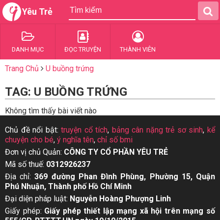
Yêu Trẻ
DANH MỤC
ĐỌC TRUYỆN
THÀNH VIÊN
Trang Chủ
U buồng trứng
TAG: U BUỒNG TRỨNG
Không tìm thấy bài viết nào
Chủ đề nổi bật:
truyện cổ tích
,
bảng cân nặng trẻ sơ sinh
,
kể
chuyện cho bé
,
ý nghĩa tên
,
chỉ số bmi
Đơn vị chủ Quản:
CÔNG TY CỔ PHẦN YÊU TRẺ
Mã số thuế:
0312926237
Địa chỉ:
369 đường Phan Đình Phùng, Phường 15, Quận
Phú Nhuận, Thành phố Hồ Chí Minh
Đại diện pháp luật:
Nguyễn Hoàng Phượng Linh
Giấy phép:
Giấy phép thiết lập mạng xã hội trên mạng số