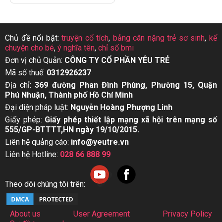
Chủ đề nổi bật:
truyện cổ tích
,
bảng cân nặng trẻ sơ sinh
,
kể
chuyện cho bé
,
ý nghĩa tên
,
chỉ số bmi
Đơn vị chủ Quản:
CÔNG TY CỔ PHẦN YÊU TRẺ
Mã số thuế:
0312926237
Địa chỉ:
369 đường Phan Đình Phùng, Phường 15, Quận
Phú Nhuận, Thành phố Hồ Chí Minh
Đại diện pháp luật:
Nguyễn Hoàng Phượng Linh
Giấy phép:
Giấy phép thiết lập mạng xã hội trên mạng số
555/GP-BTTTT,HN ngày 19/10/2015.
Liên hệ quảng cáo:
info@yeutre.vn
Liên hệ Hotline:
028 66 888 99
Theo dõi chúng tôi trên:
About us
User Agreement
Privacy Policy