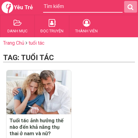
Yêu Trẻ
DANH MỤC
ĐỌC TRUYỆN
THÀNH VIÊN
Trang Chủ
tuổi tác
TAG: TUỔI TÁC
Tuổi tác ảnh hưởng thế
nào đến khả năng thụ
thai ở nam và nữ?