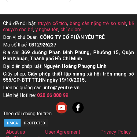
Chủ đề nổi bật:
truyện cổ tích
,
bảng cân nặng trẻ sơ sinh
,
kể
chuyện cho bé
,
ý nghĩa tên
,
chỉ số bmi
Đơn vị chủ Quản:
CÔNG TY CỔ PHẦN YÊU TRẺ
Mã số thuế:
0312926237
Địa chỉ:
369 đường Phan Đình Phùng, Phường 15, Quận
Phú Nhuận, Thành phố Hồ Chí Minh
Đại diện pháp luật:
Nguyễn Hoàng Phượng Linh
Giấy phép:
Giấy phép thiết lập mạng xã hội trên mạng số
555/GP-BTTTT,HN ngày 19/10/2015.
Liên hệ quảng cáo:
info@yeutre.vn
Liên hệ Hotline:
028 66 888 99
Theo dõi chúng tôi trên:
About us
User Agreement
Privacy Policy