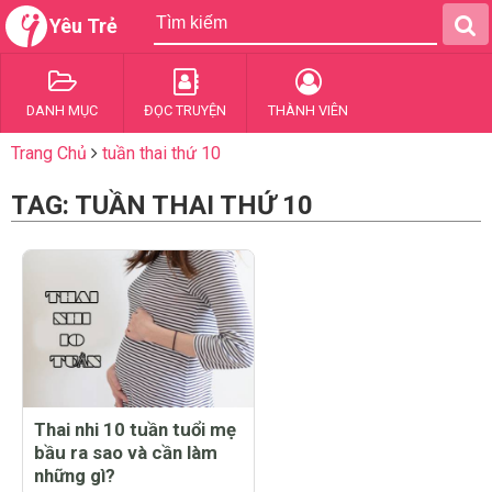
Yêu Trẻ
DANH MỤC
ĐỌC TRUYỆN
THÀNH VIÊN
Trang Chủ
tuần thai thứ 10
TAG: TUẦN THAI THỨ 10
Thai nhi 10 tuần tuổi mẹ
bầu ra sao và cần làm
những gì?