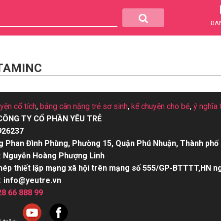
DA
ITAMINC
uyện cổ tích
,
bảng cân nặng trẻ sơ sinh
,
kể chuyện cho bé
,
ý nghĩa 
CÔNG TY CỔ PHẦN YÊU TRẺ
926237
g Phan Đình Phùng, Phường 15, Quận Phú Nhuận, Thành phố 
:
Nguyễn Hoàng Phượng Linh
hép thiết lập mạng xã hội trên mạng số 555/GP-BTTTT,HN n
:
info@yeutre.vn
28 66 888 99