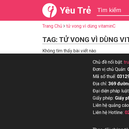
Yêu Trẻ
Trang Chủ
tử vong vì dùng vitaminC
TAG: TỬ VONG VÌ DÙNG V
Không tìm thấy bài viết nào
Chủ đề nổi bật:
tr
Đơn vị chủ Quản:
Mã số thuế:
0312
Địa chỉ:
369 đườn
Đại diện pháp luật
Giấy phép:
Giấy p
Liên hệ quảng cáo
Liên hệ Hotline:
0