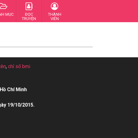
NH MỤC
ĐỌC
THÀNH
TRUYỆN
VIÊN
tên
,
chỉ số bmi
Hồ Chí Minh
gày 19/10/2015.