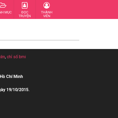
NH MỤC
ĐỌC
THÀNH
TRUYỆN
VIÊN
tên
,
chỉ số bmi
Hồ Chí Minh
gày 19/10/2015.