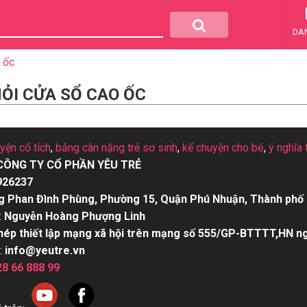
DA
 ốc
HỎI CỬA SỔ CAO ỐC
uyện cổ tích
,
bảng cân nặng trẻ sơ sinh
,
kể chuyện cho bé
,
ý nghĩa 
CÔNG TY CỔ PHẦN YÊU TRẺ
926237
g Phan Đình Phùng, Phường 15, Quận Phú Nhuận, Thành phố 
:
Nguyễn Hoàng Phượng Linh
hép thiết lập mạng xã hội trên mạng số 555/GP-BTTTT,HN n
:
info@yeutre.vn
28 66 888 99