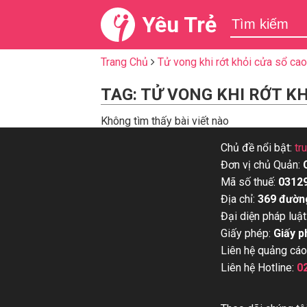
Yêu Trẻ
Trang Chủ
Tử vong khi rớt khỏi cửa sổ cao
TAG: TỬ VONG KHI RỚT K
Không tìm thấy bài viết nào
Chủ đề nổi bật:
tr
Đơn vị chủ Quản:
Mã số thuế:
0312
Địa chỉ:
369 đườn
Đại diện pháp luật
Giấy phép:
Giấy p
Liên hệ quảng cáo
Liên hệ Hotline:
0