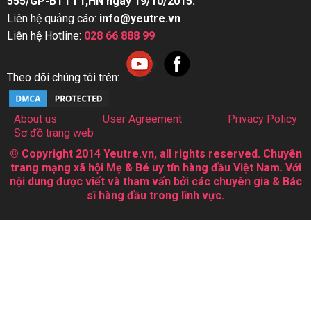
555/GP-BTTTT,HN ngày 19/10/2015.
Liên hệ quảng cáo:
info@yeutre.vn
Liên hệ Hotline:
028 66 888 99
Theo dõi chúng tôi trên:
About us
User Agreement
Privacy Policy
Sơ đồ trang web
© Copyright 2014 Yeutre.vn, all rights reserved. Chuyên
trang mạng xã hội Mẹ & Bé uy tín hàng đầu Việt Nam. Với
nội dung được viết và tham vấn bởi các chuyên gia & Bác
sĩ hàng đầu trong lĩnh vực.