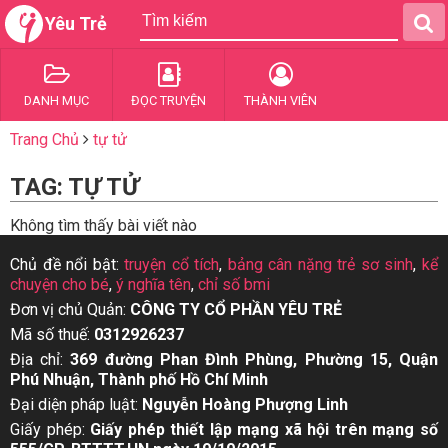
Yêu Trẻ
DANH MỤC
ĐỌC TRUYỆN
THÀNH VIÊN
Trang Chủ
tự tử
TAG: TỰ TỬ
Không tìm thấy bài viết nào
Chủ đề nổi bật:
truyện cổ tích
,
bảng cân nặng trẻ sơ sinh
,
kể
chuyện cho bé
,
ý nghĩa tên
,
chỉ số bmi
Đơn vị chủ Quản:
CÔNG TY CỔ PHẦN YÊU TRẺ
Mã số thuế:
0312926237
Địa chỉ:
369 đường Phan Đình Phùng, Phường 15, Quận
Phú Nhuận, Thành phố Hồ Chí Minh
Đại diện pháp luật:
Nguyễn Hoàng Phượng Linh
Giấy phép:
Giấy phép thiết lập mạng xã hội trên mạng số