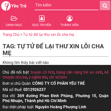
Yêu Trẻ
DANH MỤC
ĐỌC TRUYỆN
THÀNH VIÊN
Trang Chủ
Tự tử để lại thư xin lỗi cha mẹ
TAG: TỰ TỬ ĐỂ LẠI THƯ XIN LỖI CHA
MẸ
Không tìm thấy bài viết nào
Chủ đề nổi bật:
truyện cổ tích
,
bảng cân nặng trẻ sơ sinh
,
kể
chuyện cho bé
,
ý nghĩa tên
,
chỉ số bmi
Đơn vị chủ Quản:
CÔNG TY CỔ PHẦN YÊU TRẺ
Mã số thuế:
0312926237
Địa chỉ:
369 đường Phan Đình Phùng, Phường 15, Quận
Phú Nhuận, Thành phố Hồ Chí Minh
Đại diện pháp luật:
Nguyễn Hoàng Phượng Linh