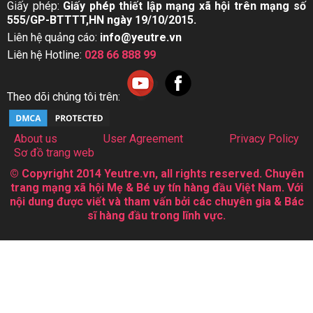
Giấy phép:
Giấy phép thiết lập mạng xã hội trên mạng số
555/GP-BTTTT,HN ngày 19/10/2015.
Liên hệ quảng cáo:
info@yeutre.vn
Liên hệ Hotline:
028 66 888 99
Theo dõi chúng tôi trên:
About us
User Agreement
Privacy Policy
Sơ đồ trang web
© Copyright 2014 Yeutre.vn, all rights reserved. Chuyên
trang mạng xã hội Mẹ & Bé uy tín hàng đầu Việt Nam. Với
nội dung được viết và tham vấn bởi các chuyên gia & Bác
sĩ hàng đầu trong lĩnh vực.