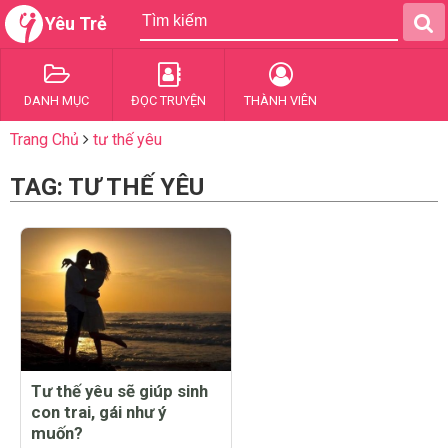
Yêu Trẻ
DANH MỤC
ĐỌC TRUYỆN
THÀNH VIÊN
Trang Chủ
tư thế yêu
TAG: TƯ THẾ YÊU
Tư thế yêu sẽ giúp sinh
con trai, gái như ý
muốn?