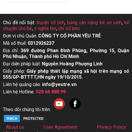
Chủ đề nổi bật:
truyện cổ tích
,
bảng cân nặng trẻ sơ sinh
,
kể
chuyện cho bé
,
ý nghĩa tên
,
chỉ số bmi
Đơn vị chủ Quản:
CÔNG TY CỔ PHẦN YÊU TRẺ
Mã số thuế:
0312926237
Địa chỉ:
369 đường Phan Đình Phùng, Phường 15, Quận
Phú Nhuận, Thành phố Hồ Chí Minh
Đại diện pháp luật:
Nguyễn Hoàng Phượng Linh
Giấy phép:
Giấy phép thiết lập mạng xã hội trên mạng số
555/GP-BTTTT,HN ngày 19/10/2015.
Liên hệ quảng cáo:
info@yeutre.vn
Liên hệ Hotline:
028 66 888 99
Theo dõi chúng tôi trên:
About us
User Agreement
Privacy Policy