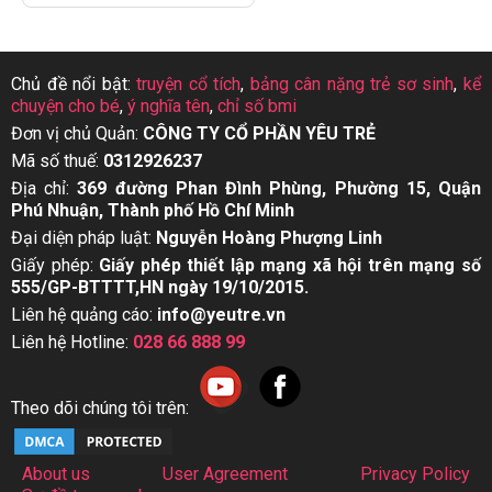
Chủ đề nổi bật:
truyện cổ tích
,
bảng cân nặng trẻ sơ sinh
,
kể
chuyện cho bé
,
ý nghĩa tên
,
chỉ số bmi
Đơn vị chủ Quản:
CÔNG TY CỔ PHẦN YÊU TRẺ
Mã số thuế:
0312926237
Địa chỉ:
369 đường Phan Đình Phùng, Phường 15, Quận
Phú Nhuận, Thành phố Hồ Chí Minh
Đại diện pháp luật:
Nguyễn Hoàng Phượng Linh
Giấy phép:
Giấy phép thiết lập mạng xã hội trên mạng số
555/GP-BTTTT,HN ngày 19/10/2015.
Liên hệ quảng cáo:
info@yeutre.vn
Liên hệ Hotline:
028 66 888 99
Theo dõi chúng tôi trên:
About us
User Agreement
Privacy Policy