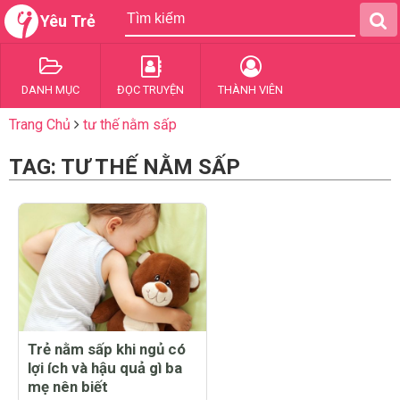
Yêu Trẻ
DANH MỤC
ĐỌC TRUYỆN
THÀNH VIÊN
Trang Chủ
tư thế nằm sấp
TAG: TƯ THẾ NẰM SẤP
Trẻ nằm sấp khi ngủ có
lợi ích và hậu quả gì ba
mẹ nên biết