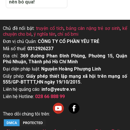
nên bỏ qua!
Chủ đề nổi bật:
truyện cổ tích
,
bảng cân nặng trẻ sơ sinh
,
kể
chuyện cho bé
,
ý nghĩa tên
,
chỉ số bmi
Đơn vị chủ Quản:
CÔNG TY CỔ PHẦN YÊU TRẺ
Mã số thuế:
0312926237
Địa chỉ:
369 đường Phan Đình Phùng, Phường 15, Quận
Phú Nhuận, Thành phố Hồ Chí Minh
Đại diện pháp luật:
Nguyễn Hoàng Phượng Linh
Giấy phép:
Giấy phép thiết lập mạng xã hội trên mạng số
555/GP-BTTTT,HN ngày 19/10/2015.
Liên hệ quảng cáo:
info@yeutre.vn
Liên hệ Hotline:
028 66 888 99
Theo dõi chúng tôi trên: