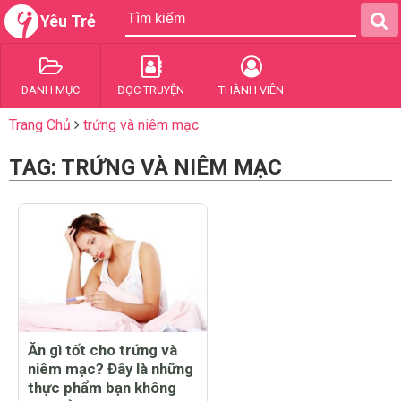
Yêu Trẻ
DANH MỤC
ĐỌC TRUYỆN
THÀNH VIÊN
Trang Chủ
trứng và niêm mạc
TAG: TRỨNG VÀ NIÊM MẠC
Ăn gì tốt cho trứng và
niêm mạc? Đây là những
thực phẩm bạn không