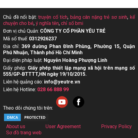
Chủ đề nổi bật:
truyện cổ tích
,
bảng cân nặng trẻ sơ sinh
,
kể
chuyện cho bé
,
ý nghĩa tên
,
chỉ số bmi
Đơn vị chủ Quản:
CÔNG TY CỔ PHẦN YÊU TRẺ
Mã số thuế:
0312926237
Địa chỉ:
369 đường Phan Đình Phùng, Phường 15, Quận
Phú Nhuận, Thành phố Hồ Chí Minh
Đại diện pháp luật:
Nguyễn Hoàng Phượng Linh
Giấy phép:
Giấy phép thiết lập mạng xã hội trên mạng số
555/GP-BTTTT,HN ngày 19/10/2015.
Liên hệ quảng cáo:
info@yeutre.vn
Liên hệ Hotline:
028 66 888 99
Theo dõi chúng tôi trên:
About us
User Agreement
Privacy Policy
Sơ đồ trang web