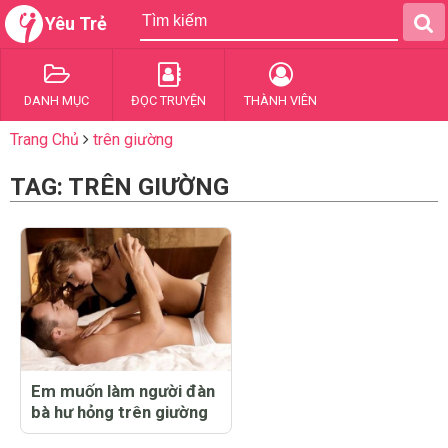
Yêu Trẻ
DANH MỤC
ĐỌC TRUYỆN
THÀNH VIÊN
Trang Chủ
trên giường
TAG: TRÊN GIƯỜNG
Em muốn làm người đàn
bà hư hỏng trên giường