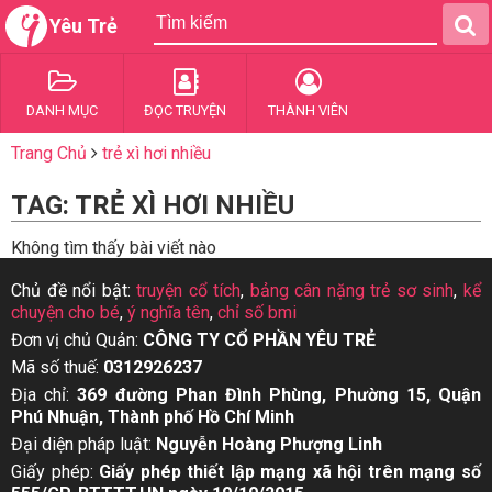
Yêu Trẻ
DANH MỤC
ĐỌC TRUYỆN
THÀNH VIÊN
Trang Chủ
trẻ xì hơi nhiều
TAG: TRẺ XÌ HƠI NHIỀU
Không tìm thấy bài viết nào
Chủ đề nổi bật:
truyện cổ tích
,
bảng cân nặng trẻ sơ sinh
,
kể
chuyện cho bé
,
ý nghĩa tên
,
chỉ số bmi
Đơn vị chủ Quản:
CÔNG TY CỔ PHẦN YÊU TRẺ
Mã số thuế:
0312926237
Địa chỉ:
369 đường Phan Đình Phùng, Phường 15, Quận
Phú Nhuận, Thành phố Hồ Chí Minh
Đại diện pháp luật:
Nguyễn Hoàng Phượng Linh
Giấy phép:
Giấy phép thiết lập mạng xã hội trên mạng số