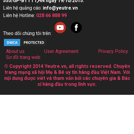
555/GP-BTTTT,HN ngày 19/10/2015.
Liên hệ quảng cáo:
info@yeutre.vn
Liên hệ Hotline:
028 66 888 99
Theo dõi chúng tôi trên:
About us
User Agreement
Privacy Policy
Sơ đồ trang web
© Copyright 2014 Yeutre.vn, all rights reserved. Chuyên
trang mạng xã hội Mẹ & Bé uy tín hàng đầu Việt Nam. Với
nội dung được viết và tham vấn bởi các chuyên gia & Bác
sĩ hàng đầu trong lĩnh vực.