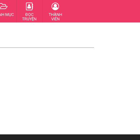
NH MỤC
ĐỌC
THÀNH
TRUYỆN
VIÊN