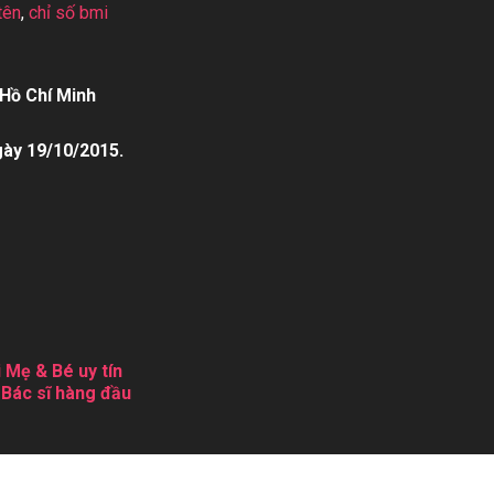
tên
,
chỉ số bmi
Hồ Chí Minh
gày 19/10/2015.
 Mẹ & Bé uy tín
 Bác sĩ hàng đầu