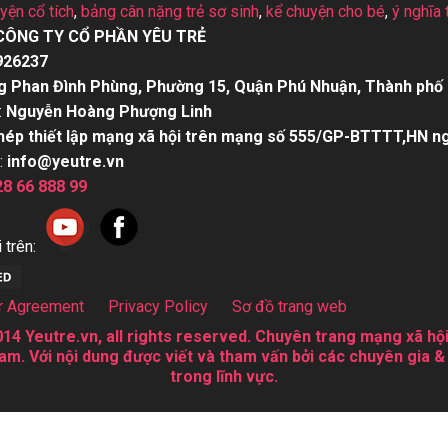
uyện cổ tích
,
bảng cân nặng trẻ sơ sinh
,
kể chuyện cho bé
,
ý nghĩa 
CÔNG TY CỔ PHẦN YÊU TRẺ
926237
g Phan Đình Phùng, Phường 15, Quận Phú Nhuận, Thành phố 
:
Nguyễn Hoàng Phượng Linh
hép thiết lập mạng xã hội trên mạng số 555/GP-BTTTT,HN n
:
info@yeutre.vn
28 66 888 99
 trên:
r Agreement
Privacy Policy
Sơ đồ trang web
14 Yeutre.vn, all rights reserved. Chuyên trang mạng xã hội
am. Với nội dung được viết và tham vấn bởi các chuyên gia &
trong lĩnh vực.