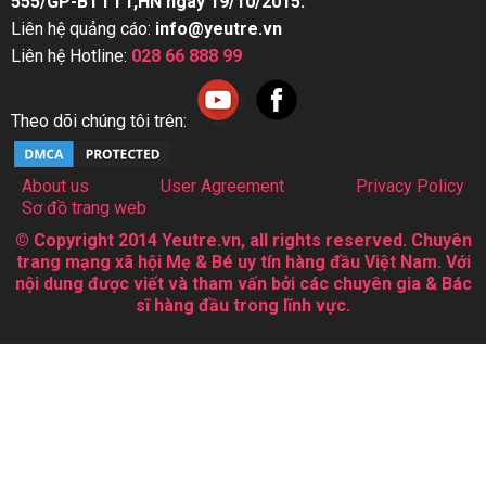
555/GP-BTTTT,HN ngày 19/10/2015.
Liên hệ quảng cáo:
info@yeutre.vn
Liên hệ Hotline:
028 66 888 99
Theo dõi chúng tôi trên:
About us
User Agreement
Privacy Policy
Sơ đồ trang web
© Copyright 2014 Yeutre.vn, all rights reserved. Chuyên
trang mạng xã hội Mẹ & Bé uy tín hàng đầu Việt Nam. Với
nội dung được viết và tham vấn bởi các chuyên gia & Bác
sĩ hàng đầu trong lĩnh vực.