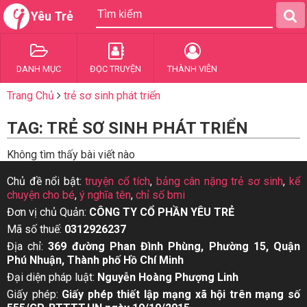
Yêu Trẻ
DANH MỤC
ĐỌC TRUYỆN
THÀNH VIÊN
Trang Chủ
trẻ sơ sinh phát triển
TAG: TRẺ SƠ SINH PHÁT TRIỂN
Không tìm thấy bài viết nào
Chủ đề nổi bật:
truyện cổ tích
,
bảng cân nặng trẻ sơ sinh
,
kể
chuyện cho bé
,
ý nghĩa tên
,
chỉ số bmi
Đơn vị chủ Quản:
CÔNG TY CỔ PHẦN YÊU TRẺ
Mã số thuế:
0312926237
Địa chỉ:
369 đường Phan Đình Phùng, Phường 15, Quận
Phú Nhuận, Thành phố Hồ Chí Minh
Đại diện pháp luật:
Nguyễn Hoàng Phượng Linh
Giấy phép:
Giấy phép thiết lập mạng xã hội trên mạng số