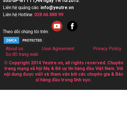
555/GP-BTTTT,HN ngày 19/10/2015.
Liên hệ quảng cáo:
info@yeutre.vn
Liên hệ Hotline:
028 66 888 99
Theo dõi chúng tôi trên:
About us
User Agreement
Privacy Policy
Sơ đồ trang web
© Copyright 2014 Yeutre.vn, all rights reserved. Chuyên
trang mạng xã hội Mẹ & Bé uy tín hàng đầu Việt Nam. Với
nội dung được viết và tham vấn bởi các chuyên gia & Bác
sĩ hàng đầu trong lĩnh vực.