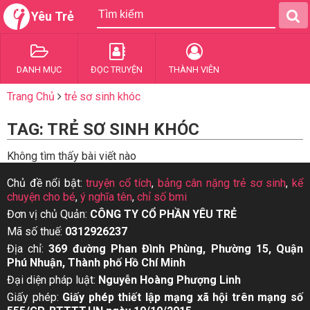
Yêu Trẻ
DANH MỤC
ĐỌC TRUYỆN
THÀNH VIÊN
Trang Chủ
trẻ sơ sinh khóc
TAG: TRẺ SƠ SINH KHÓC
Không tìm thấy bài viết nào
Chủ đề nổi bật:
truyện cổ tích
,
bảng cân nặng trẻ sơ sinh
,
kể
chuyện cho bé
,
ý nghĩa tên
,
chỉ số bmi
Đơn vị chủ Quản:
CÔNG TY CỔ PHẦN YÊU TRẺ
Mã số thuế:
0312926237
Địa chỉ:
369 đường Phan Đình Phùng, Phường 15, Quận
Phú Nhuận, Thành phố Hồ Chí Minh
Đại diện pháp luật:
Nguyễn Hoàng Phượng Linh
Giấy phép:
Giấy phép thiết lập mạng xã hội trên mạng số