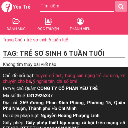
Yêu Trẻ
DANH MỤC
ĐỌC TRUYỆN
THÀNH VIÊN
Trang Chủ
trẻ sơ sinh 6 tuần tuổi
TAG: TRẺ SƠ SINH 6 TUẦN TUỔI
Không tìm thấy bài viết nào
Chủ đề nổi bật:
truyện cổ tích
,
bảng cân nặng trẻ sơ sinh
,
kể
chuyện cho bé
,
ý nghĩa tên
,
chỉ số bmi
Đơn vị chủ Quản:
CÔNG TY CỔ PHẦN YÊU TRẺ
Mã số thuế:
0312926237
Địa chỉ:
369 đường Phan Đình Phùng, Phường 15, Quận
Phú Nhuận, Thành phố Hồ Chí Minh
Đại diện pháp luật:
Nguyễn Hoàng Phượng Linh
Giấy phép:
Giấy phép thiết lập mạng xã hội trên mạng số