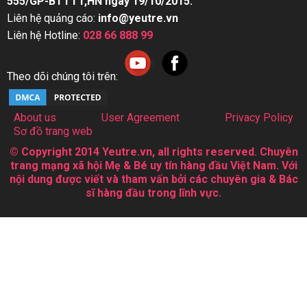
555/GP-BTTTT,HN ngày 19/10/2015.
Liên hệ quảng cáo:
info@yeutre.vn
Liên hệ Hotline:
028 66 888 99
Theo dõi chúng tôi trên:
About us
User Agreement
Privacy Policy
Sơ đồ trang web
© Copyright 2014 Yeutre.vn, all rights reserved. Chuyên
trang mạng xã hội Mẹ & Bé uy tín hàng đầu Việt Nam. Với
nội dung được viết và tham vấn bởi các chuyên gia & Bác
sĩ hàng đầu trong lĩnh vực.