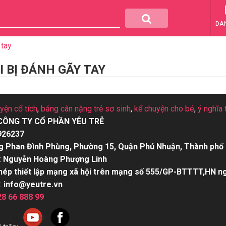
DA
 tay
 BỊ ĐÁNH GÃY TAY
uyện cổ tích
,
bảng cân nặng trẻ sơ sinh
,
kể chuyện cho bé
,
ý nghĩa 
CÔNG TY CỔ PHẦN YÊU TRẺ
926237
g Phan Đình Phùng, Phường 15, Quận Phú Nhuận, Thành phố 
:
Nguyễn Hoàng Phượng Linh
hép thiết lập mạng xã hội trên mạng số 555/GP-BTTTT,HN n
:
info@yeutre.vn
28 66 888 99