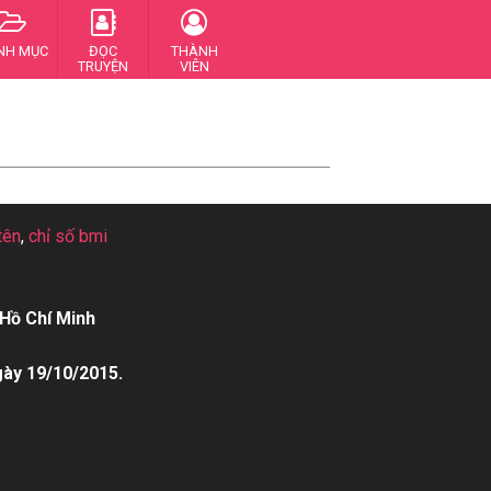
NH MỤC
ĐỌC
THÀNH
TRUYỆN
VIÊN
tên
,
chỉ số bmi
Hồ Chí Minh
gày 19/10/2015.