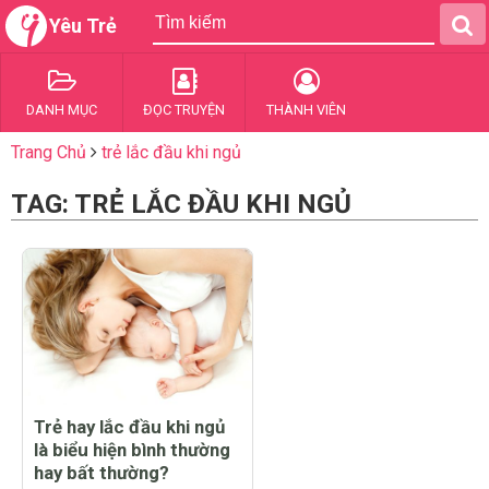
Yêu Trẻ
DANH MỤC
ĐỌC TRUYỆN
THÀNH VIÊN
Trang Chủ
trẻ lắc đầu khi ngủ
TAG: TRẺ LẮC ĐẦU KHI NGỦ
Trẻ hay lắc đầu khi ngủ
là biểu hiện bình thường
hay bất thường?