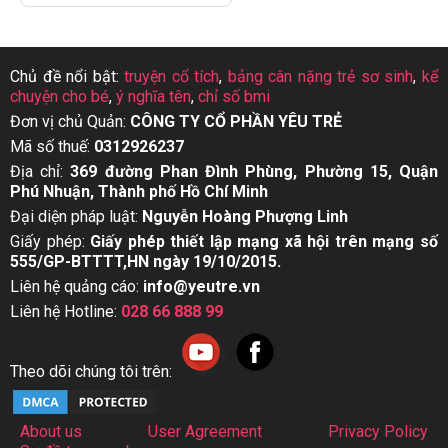
Chủ đề nổi bật:
truyện cổ tích
,
bảng cân nặng trẻ sơ sinh
,
kể
chuyện cho bé
,
ý nghĩa tên
,
chỉ số bmi
Đơn vị chủ Quản:
CÔNG TY CỔ PHẦN YÊU TRẺ
Mã số thuế:
0312926237
Địa chỉ:
369 đường Phan Đình Phùng, Phường 15, Quận
Phú Nhuận, Thành phố Hồ Chí Minh
Đại diện pháp luật:
Nguyễn Hoàng Phượng Linh
Giấy phép:
Giấy phép thiết lập mạng xã hội trên mạng số
555/GP-BTTTT,HN ngày 19/10/2015.
Liên hệ quảng cáo:
info@yeutre.vn
Liên hệ Hotline:
028 66 888 99
Theo dõi chúng tôi trên:
About us
User Agreement
Privacy Policy