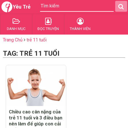
Yêu Trẻ
DANH MỤC
ĐỌC TRUYỆN
THÀNH VIÊN
Trang Chủ
trẻ 11 tuổi
TAG: TRẺ 11 TUỔI
Chiều cao cân nặng của
trẻ 11 tuổi và 3 điều bạn
nên làm để giúp con cải