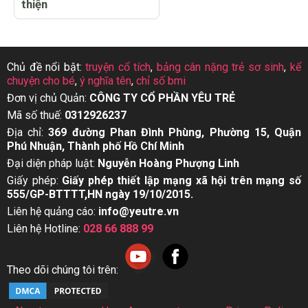
thiện
Chủ đề nổi bật:
truyện cổ tích
,
bảng cân nặng trẻ sơ sinh
,
kể
chuyện cho bé
,
ý nghĩa tên
,
chỉ số bmi
Đơn vị chủ Quản:
CÔNG TY CỔ PHẦN YÊU TRẺ
Mã số thuế:
0312926237
Địa chỉ:
369 đường Phan Đình Phùng, Phường 15, Quận
Phú Nhuận, Thành phố Hồ Chí Minh
Đại diện pháp luật:
Nguyễn Hoàng Phượng Linh
Giấy phép:
Giấy phép thiết lập mạng xã hội trên mạng số
555/GP-BTTTT,HN ngày 19/10/2015.
Liên hệ quảng cáo:
info@yeutre.vn
Liên hệ Hotline:
028 66 888 99
Theo dõi chúng tôi trên: