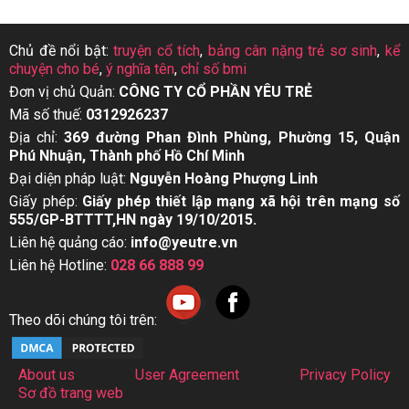
Chủ đề nổi bật:
truyện cổ tích
,
bảng cân nặng trẻ sơ sinh
,
kể
chuyện cho bé
,
ý nghĩa tên
,
chỉ số bmi
Đơn vị chủ Quản:
CÔNG TY CỔ PHẦN YÊU TRẺ
Mã số thuế:
0312926237
Địa chỉ:
369 đường Phan Đình Phùng, Phường 15, Quận
Phú Nhuận, Thành phố Hồ Chí Minh
Đại diện pháp luật:
Nguyễn Hoàng Phượng Linh
Giấy phép:
Giấy phép thiết lập mạng xã hội trên mạng số
555/GP-BTTTT,HN ngày 19/10/2015.
Liên hệ quảng cáo:
info@yeutre.vn
Liên hệ Hotline:
028 66 888 99
Theo dõi chúng tôi trên:
About us
User Agreement
Privacy Policy
Sơ đồ trang web