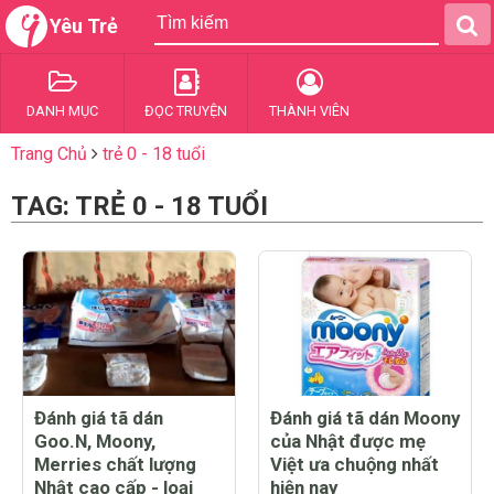
Yêu Trẻ
DANH MỤC
ĐỌC TRUYỆN
THÀNH VIÊN
Trang Chủ
trẻ 0 - 18 tuổi
TAG: TRẺ 0 - 18 TUỔI
Đánh giá tã dán
Đánh giá tã dán Moony
Goo.N, Moony,
của Nhật được mẹ
Merries chất lượng
Việt ưa chuộng nhất
Nhật cao cấp - loại
hiện nay