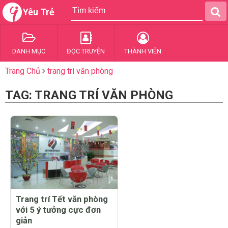
Yêu Trẻ
DANH MỤC
ĐỌC TRUYỆN
THÀNH VIÊN
Trang Chủ
trang trí văn phòng
TAG: TRANG TRÍ VĂN PHÒNG
Trang trí Tết văn phòng
với 5 ý tưởng cực đơn
giản