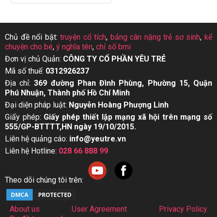
Chủ đề nổi bật:
truyện cổ tích
,
bảng cân nặng trẻ sơ sinh
,
kể
chuyện cho bé
,
ý nghĩa tên
,
chỉ số bmi
Đơn vị chủ Quản:
CÔNG TY CỔ PHẦN YÊU TRẺ
Mã số thuế:
0312926237
Địa chỉ:
369 đường Phan Đình Phùng, Phường 15, Quận
Phú Nhuận, Thành phố Hồ Chí Minh
Đại diện pháp luật:
Nguyễn Hoàng Phượng Linh
Giấy phép:
Giấy phép thiết lập mạng xã hội trên mạng số
555/GP-BTTTT,HN ngày 19/10/2015.
Liên hệ quảng cáo:
info@yeutre.vn
Liên hệ Hotline:
028 66 888 99
Theo dõi chúng tôi trên:
About us
User Agreement
Privacy Policy