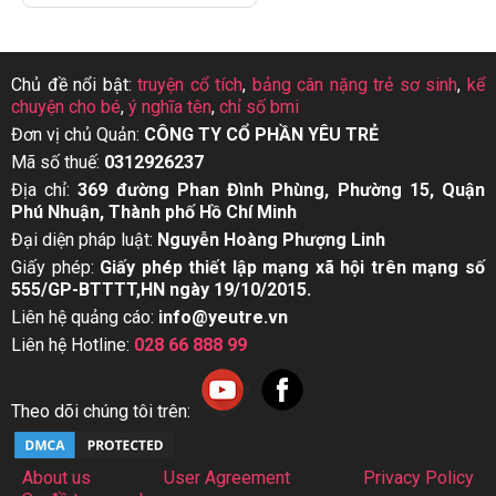
Chủ đề nổi bật:
truyện cổ tích
,
bảng cân nặng trẻ sơ sinh
,
kể
chuyện cho bé
,
ý nghĩa tên
,
chỉ số bmi
Đơn vị chủ Quản:
CÔNG TY CỔ PHẦN YÊU TRẺ
Mã số thuế:
0312926237
Địa chỉ:
369 đường Phan Đình Phùng, Phường 15, Quận
Phú Nhuận, Thành phố Hồ Chí Minh
Đại diện pháp luật:
Nguyễn Hoàng Phượng Linh
Giấy phép:
Giấy phép thiết lập mạng xã hội trên mạng số
555/GP-BTTTT,HN ngày 19/10/2015.
Liên hệ quảng cáo:
info@yeutre.vn
Liên hệ Hotline:
028 66 888 99
Theo dõi chúng tôi trên:
About us
User Agreement
Privacy Policy