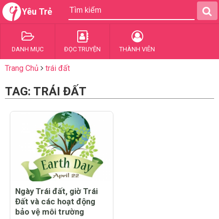
Yêu Trẻ
DANH MỤC
ĐỌC TRUYỆN
THÀNH VIÊN
Trang Chủ
trái đất
TAG: TRÁI ĐẤT
Ngày Trái đất, giờ Trái
Đất và các hoạt động
bảo vệ môi trường