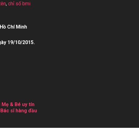
tên
,
chỉ số bmi
Hồ Chí Minh
gày 19/10/2015.
 Mẹ & Bé uy tín
 Bác sĩ hàng đầu