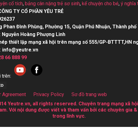
uyện cổ tích
,
bảng cân nặng trẻ sơ sinh
,
kể chuyện cho bé
,
ý nghĩa 
CÔNG TY CỔ PHẦN YÊU TRẺ
926237
g Phan Đình Phùng, Phường 15, Quận Phú Nhuận, Thành phố 
:
Nguyễn Hoàng Phượng Linh
hép thiết lập mạng xã hội trên mạng số 555/GP-BTTTT,HN n
:
info@yeutre.vn
28 66 888 99
 trên:
r Agreement
Privacy Policy
Sơ đồ trang web
14 Yeutre.vn, all rights reserved. Chuyên trang mạng xã hội
am. Với nội dung được viết và tham vấn bởi các chuyên gia &
trong lĩnh vực.