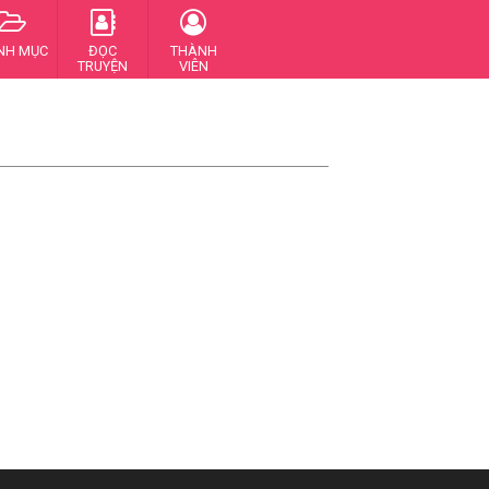
NH MỤC
ĐỌC
THÀNH
TRUYỆN
VIÊN