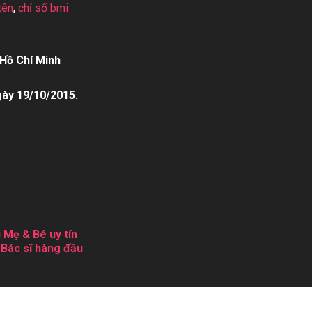
tên
,
chỉ số bmi
Hồ Chí Minh
gày 19/10/2015.
 Mẹ & Bé uy tín
 Bác sĩ hàng đầu