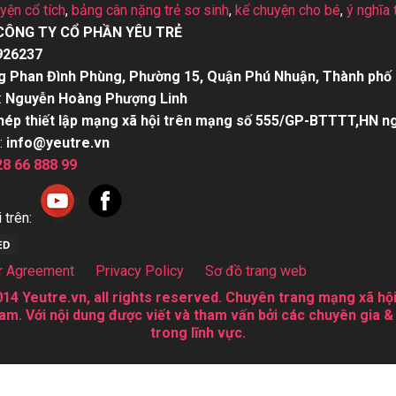
uyện cổ tích
,
bảng cân nặng trẻ sơ sinh
,
kể chuyện cho bé
,
ý nghĩa 
CÔNG TY CỔ PHẦN YÊU TRẺ
926237
g Phan Đình Phùng, Phường 15, Quận Phú Nhuận, Thành phố 
:
Nguyễn Hoàng Phượng Linh
hép thiết lập mạng xã hội trên mạng số 555/GP-BTTTT,HN n
:
info@yeutre.vn
28 66 888 99
 trên:
r Agreement
Privacy Policy
Sơ đồ trang web
14 Yeutre.vn, all rights reserved. Chuyên trang mạng xã hội
am. Với nội dung được viết và tham vấn bởi các chuyên gia &
trong lĩnh vực.