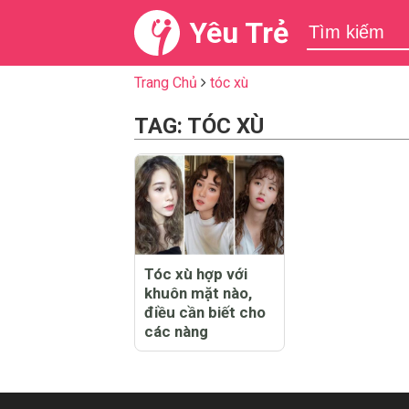
Yêu Trẻ
Trang Chủ
tóc xù
TAG: TÓC XÙ
Tóc xù hợp với
khuôn mặt nào,
điều cần biết cho
các nàng