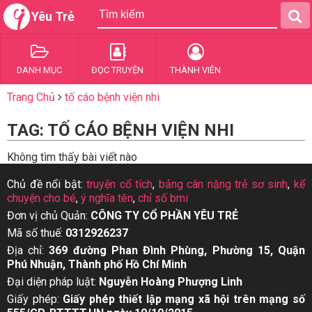
Yêu Trẻ
DANH MỤC
ĐỌC TRUYỆN
THÀNH VIÊN
Trang Chủ
tố cáo bệnh viện nhi
TAG: TỐ CÁO BỆNH VIỆN NHI
Không tìm thấy bài viết nào
Chủ đề nổi bật:
truyện cổ tích
,
bảng cân nặng trẻ sơ sinh
,
kể
chuyện cho bé
,
ý nghĩa tên
,
chỉ số bmi
Đơn vị chủ Quản:
CÔNG TY CỔ PHẦN YÊU TRẺ
Mã số thuế:
0312926237
Địa chỉ:
369 đường Phan Đình Phùng, Phường 15, Quận
Phú Nhuận, Thành phố Hồ Chí Minh
Đại diện pháp luật:
Nguyễn Hoàng Phượng Linh
Giấy phép:
Giấy phép thiết lập mạng xã hội trên mạng số