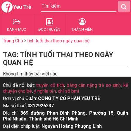
Yêu Trẻ
DANH MỤC
ĐỌC TRUYỆN
THÀNH VIÊN
Trang Chủ
tính tuổi thai theo ngày quan hệ
TAG: TÍNH TUỔI THAI THEO NGÀY
QUAN HỆ
Không tìm thấy bài viết nào
Chủ đề nổi bật:
truyện cổ tích
,
bảng cân nặng trẻ sơ sinh
,
kể
chuyện cho bé
,
ý nghĩa tên
,
chỉ số bmi
Đơn vị chủ Quản:
CÔNG TY CỔ PHẦN YÊU TRẺ
Mã số thuế:
0312926237
Địa chỉ:
369 đường Phan Đình Phùng, Phường 15, Quận
Phú Nhuận, Thành phố Hồ Chí Minh
Đại diện pháp luật:
Nguyễn Hoàng Phượng Linh