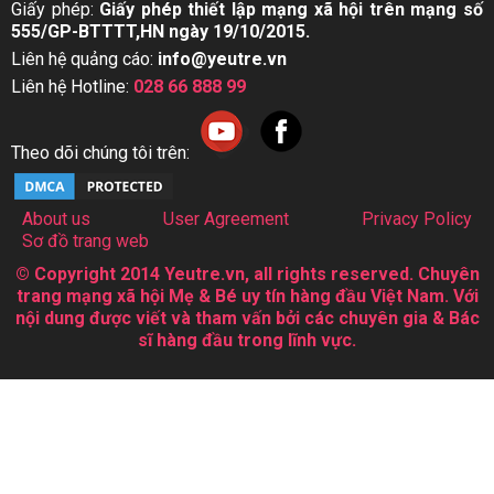
Giấy phép:
Giấy phép thiết lập mạng xã hội trên mạng số
555/GP-BTTTT,HN ngày 19/10/2015.
Liên hệ quảng cáo:
info@yeutre.vn
Liên hệ Hotline:
028 66 888 99
Theo dõi chúng tôi trên:
About us
User Agreement
Privacy Policy
Sơ đồ trang web
© Copyright 2014 Yeutre.vn, all rights reserved. Chuyên
trang mạng xã hội Mẹ & Bé uy tín hàng đầu Việt Nam. Với
nội dung được viết và tham vấn bởi các chuyên gia & Bác
sĩ hàng đầu trong lĩnh vực.