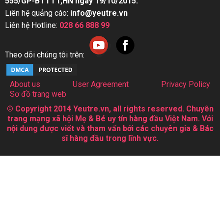
555/GP-BTTTT,HN ngày 19/10/2015.
Liên hệ quảng cáo:
info@yeutre.vn
Liên hệ Hotline:
028 66 888 99
Theo dõi chúng tôi trên:
About us
User Agreement
Privacy Policy
Sơ đồ trang web
© Copyright 2014 Yeutre.vn, all rights reserved. Chuyên
trang mạng xã hội Mẹ & Bé uy tín hàng đầu Việt Nam. Với
nội dung được viết và tham vấn bởi các chuyên gia & Bác
sĩ hàng đầu trong lĩnh vực.