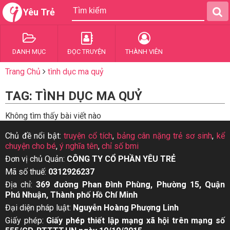
Yêu Trẻ
DANH MỤC
ĐỌC TRUYỆN
THÀNH VIÊN
Trang Chủ
tình dục ma quỷ
TAG: TÌNH DỤC MA QUỶ
Không tìm thấy bài viết nào
Chủ đề nổi bật:
truyện cổ tích
,
bảng cân nặng trẻ sơ sinh
,
kể
chuyện cho bé
,
ý nghĩa tên
,
chỉ số bmi
Đơn vị chủ Quản:
CÔNG TY CỔ PHẦN YÊU TRẺ
Mã số thuế:
0312926237
Địa chỉ:
369 đường Phan Đình Phùng, Phường 15, Quận
Phú Nhuận, Thành phố Hồ Chí Minh
Đại diện pháp luật:
Nguyễn Hoàng Phượng Linh
Giấy phép:
Giấy phép thiết lập mạng xã hội trên mạng số