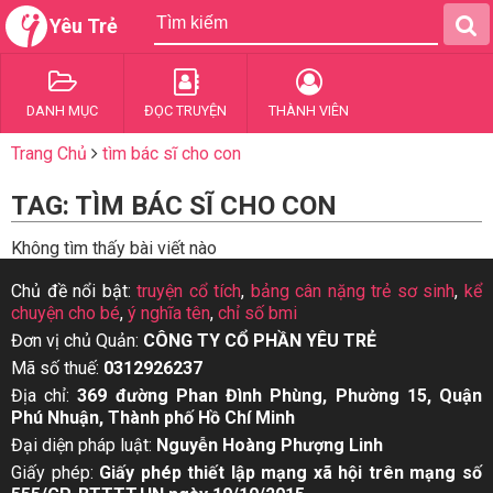
Yêu Trẻ
DANH MỤC
ĐỌC TRUYỆN
THÀNH VIÊN
Trang Chủ
tìm bác sĩ cho con
TAG: TÌM BÁC SĨ CHO CON
Không tìm thấy bài viết nào
Chủ đề nổi bật:
truyện cổ tích
,
bảng cân nặng trẻ sơ sinh
,
kể
chuyện cho bé
,
ý nghĩa tên
,
chỉ số bmi
Đơn vị chủ Quản:
CÔNG TY CỔ PHẦN YÊU TRẺ
Mã số thuế:
0312926237
Địa chỉ:
369 đường Phan Đình Phùng, Phường 15, Quận
Phú Nhuận, Thành phố Hồ Chí Minh
Đại diện pháp luật:
Nguyễn Hoàng Phượng Linh
Giấy phép:
Giấy phép thiết lập mạng xã hội trên mạng số