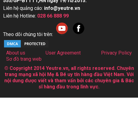
555/GP-BTTTT,HN ngày 19/10/2015.
Liên hệ quảng cáo:
info@yeutre.vn
Liên hệ Hotline:
028 66 888 99
Theo dõi chúng tôi trên:
About us
User Agreement
Privacy Policy
Sơ đồ trang web
© Copyright 2014 Yeutre.vn, all rights reserved. Chuyên
trang mạng xã hội Mẹ & Bé uy tín hàng đầu Việt Nam. Với
nội dung được viết và tham vấn bởi các chuyên gia & Bác
sĩ hàng đầu trong lĩnh vực.