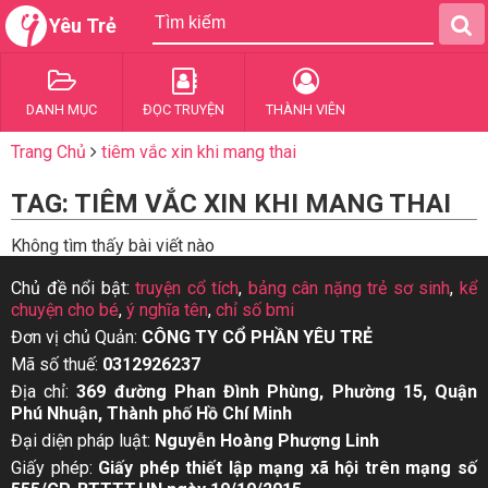
Yêu Trẻ
DANH MỤC
ĐỌC TRUYỆN
THÀNH VIÊN
Trang Chủ
tiêm vắc xin khi mang thai
TAG: TIÊM VẮC XIN KHI MANG THAI
Không tìm thấy bài viết nào
Chủ đề nổi bật:
truyện cổ tích
,
bảng cân nặng trẻ sơ sinh
,
kể
chuyện cho bé
,
ý nghĩa tên
,
chỉ số bmi
Đơn vị chủ Quản:
CÔNG TY CỔ PHẦN YÊU TRẺ
Mã số thuế:
0312926237
Địa chỉ:
369 đường Phan Đình Phùng, Phường 15, Quận
Phú Nhuận, Thành phố Hồ Chí Minh
Đại diện pháp luật:
Nguyễn Hoàng Phượng Linh
Giấy phép:
Giấy phép thiết lập mạng xã hội trên mạng số