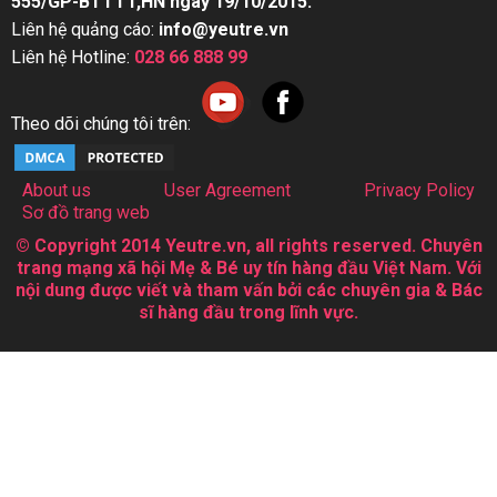
555/GP-BTTTT,HN ngày 19/10/2015.
Liên hệ quảng cáo:
info@yeutre.vn
Liên hệ Hotline:
028 66 888 99
Theo dõi chúng tôi trên:
About us
User Agreement
Privacy Policy
Sơ đồ trang web
© Copyright 2014 Yeutre.vn, all rights reserved. Chuyên
trang mạng xã hội Mẹ & Bé uy tín hàng đầu Việt Nam. Với
nội dung được viết và tham vấn bởi các chuyên gia & Bác
sĩ hàng đầu trong lĩnh vực.