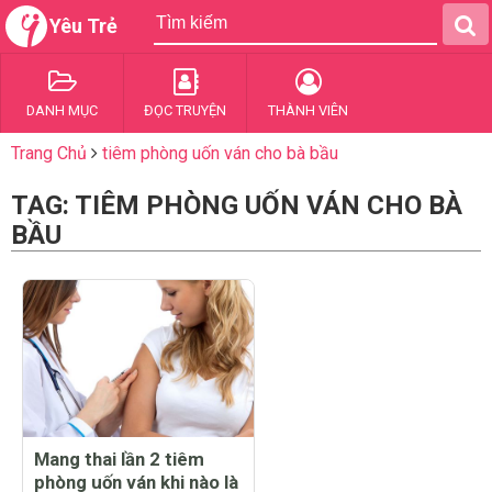
Yêu Trẻ
DANH MỤC
ĐỌC TRUYỆN
THÀNH VIÊN
Trang Chủ
tiêm phòng uốn ván cho bà bầu
TAG: TIÊM PHÒNG UỐN VÁN CHO BÀ
BẦU
Mang thai lần 2 tiêm
phòng uốn ván khi nào là