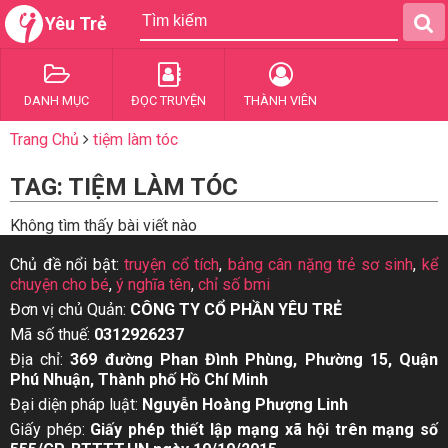
Yêu Trẻ
DANH MỤC
ĐỌC TRUYỆN
THÀNH VIÊN
Trang Chủ
tiệm làm tóc
TAG: TIỆM LÀM TÓC
Không tìm thấy bài viết nào
Chủ đề nổi bật:
truyện cổ tích
,
bảng cân nặng trẻ sơ sinh
,
kể
chuyện cho bé
,
ý nghĩa tên
,
chỉ số bmi
Đơn vị chủ Quản:
CÔNG TY CỔ PHẦN YÊU TRẺ
Mã số thuế:
0312926237
Địa chỉ:
369 đường Phan Đình Phùng, Phường 15, Quận
Phú Nhuận, Thành phố Hồ Chí Minh
Đại diện pháp luật:
Nguyễn Hoàng Phượng Linh
Giấy phép:
Giấy phép thiết lập mạng xã hội trên mạng số