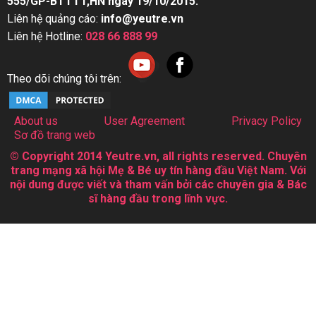
555/GP-BTTTT,HN ngày 19/10/2015.
Liên hệ quảng cáo:
info@yeutre.vn
Liên hệ Hotline:
028 66 888 99
Theo dõi chúng tôi trên:
About us
User Agreement
Privacy Policy
Sơ đồ trang web
© Copyright 2014 Yeutre.vn, all rights reserved. Chuyên
trang mạng xã hội Mẹ & Bé uy tín hàng đầu Việt Nam. Với
nội dung được viết và tham vấn bởi các chuyên gia & Bác
sĩ hàng đầu trong lĩnh vực.