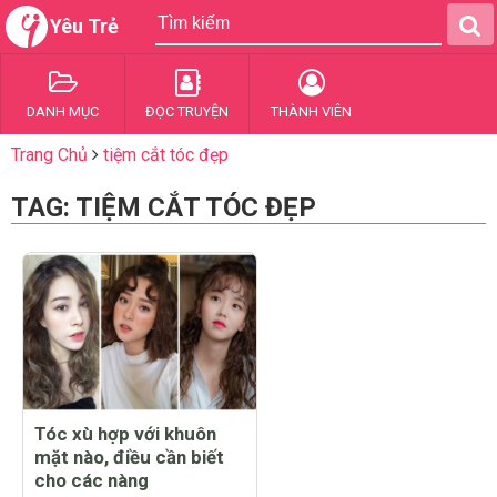
Yêu Trẻ
DANH MỤC
ĐỌC TRUYỆN
THÀNH VIÊN
Trang Chủ
tiệm cắt tóc đẹp
TAG: TIỆM CẮT TÓC ĐẸP
Tóc xù hợp với khuôn
mặt nào, điều cần biết
cho các nàng