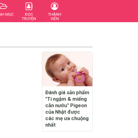
NH MỤC
ĐỌC
THÀNH
TRUYỆN
VIÊN
Đánh giá sản phẩm
"Ti ngậm & miếng
cắn nướu" Pigeon
của Nhật được
các mẹ ưa chuộng
nhất