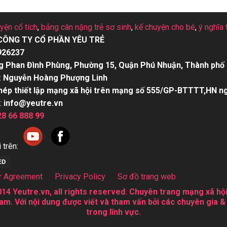
uyện cổ tích
,
bảng cân nặng trẻ sơ sinh
,
kể chuyện cho bé
,
ý nghĩa 
CÔNG TY CỔ PHẦN YÊU TRẺ
926237
g Phan Đình Phùng, Phường 15, Quận Phú Nhuận, Thành phố 
:
Nguyễn Hoàng Phượng Linh
hép thiết lập mạng xã hội trên mạng số 555/GP-BTTTT,HN n
:
info@yeutre.vn
28 66 888 99
 trên:
r Agreement
Privacy Policy
Sơ đồ trang web
14 Yeutre.vn, all rights reserved. Chuyên trang mạng xã hội
am. Với nội dung được viết và tham vấn bởi các chuyên gia &
trong lĩnh vực.