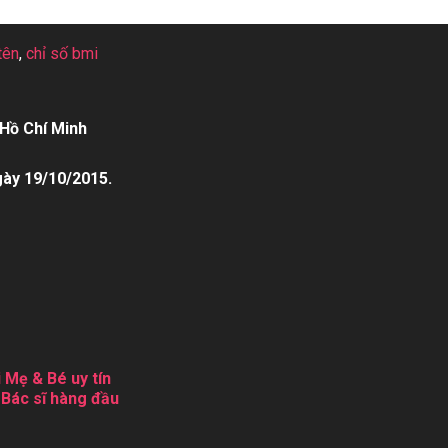
tên
,
chỉ số bmi
Hồ Chí Minh
gày 19/10/2015.
 Mẹ & Bé uy tín
 Bác sĩ hàng đầu