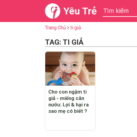
Yêu Trẻ
Trang Chủ
ti giả
TAG: TI GIẢ
Cho con ngậm ti
giả - miếng cắn
nướu: Lợi & hại ra
sao mẹ có biết ?