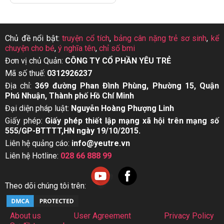
Chủ đề nổi bật:
truyện cổ tích
,
bảng cân nặng trẻ sơ sinh
,
kể
chuyện cho bé
,
ý nghĩa tên
,
chỉ số bmi
Đơn vị chủ Quản:
CÔNG TY CỔ PHẦN YÊU TRẺ
Mã số thuế:
0312926237
Địa chỉ:
369 đường Phan Đình Phùng, Phường 15, Quận
Phú Nhuận, Thành phố Hồ Chí Minh
Đại diện pháp luật:
Nguyễn Hoàng Phượng Linh
Giấy phép:
Giấy phép thiết lập mạng xã hội trên mạng số
555/GP-BTTTT,HN ngày 19/10/2015.
Liên hệ quảng cáo:
info@yeutre.vn
Liên hệ Hotline:
028 66 888 99
Theo dõi chúng tôi trên:
About us
User Agreement
Privacy Policy