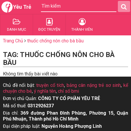
Yêu Trẻ
DANH MỤC
ĐỌC TRUYỆN
THÀNH VIÊN
Trang Chủ
thuốc chống nôn cho bà bầu
TAG: THUỐC CHỐNG NÔN CHO BÀ
BẦU
Không tìm thấy bài viết nào
Chủ đề nổi bật:
truyện cổ tích
,
bảng cân nặng trẻ sơ sinh
,
kể
chuyện cho bé
,
ý nghĩa tên
,
chỉ số bmi
Đơn vị chủ Quản:
CÔNG TY CỔ PHẦN YÊU TRẺ
Mã số thuế:
0312926237
Địa chỉ:
369 đường Phan Đình Phùng, Phường 15, Quận
Phú Nhuận, Thành phố Hồ Chí Minh
Đại diện pháp luật:
Nguyễn Hoàng Phượng Linh