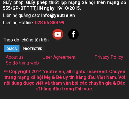
Giấy phép:
Giấy phép thiết lập mạng xã hội trên mạng số
555/GP-BTTTT,HN ngày 19/10/2015.
Liên hệ quảng cáo:
info@yeutre.vn
Liên hệ Hotline:
028 66 888 99
Theo dõi chúng tôi trên:
About us
User Agreement
Privacy Policy
Sơ đồ trang web
© Copyright 2014 Yeutre.vn, all rights reserved. Chuyên
trang mạng xã hội Mẹ & Bé uy tín hàng đầu Việt Nam. Với
nội dung được viết và tham vấn bởi các chuyên gia & Bác
sĩ hàng đầu trong lĩnh vực.