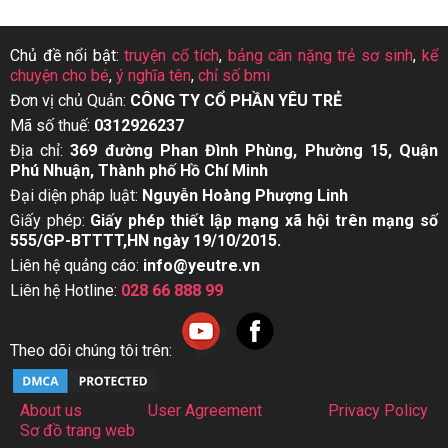
Chủ đề nổi bật:
truyện cổ tích
,
bảng cân nặng trẻ sơ sinh
,
kể
chuyện cho bé
,
ý nghĩa tên
,
chỉ số bmi
Đơn vị chủ Quản:
CÔNG TY CỔ PHẦN YÊU TRẺ
Mã số thuế:
0312926237
Địa chỉ:
369 đường Phan Đình Phùng, Phường 15, Quận
Phú Nhuận, Thành phố Hồ Chí Minh
Đại diện pháp luật:
Nguyễn Hoàng Phượng Linh
Giấy phép:
Giấy phép thiết lập mạng xã hội trên mạng số
555/GP-BTTTT,HN ngày 19/10/2015.
Liên hệ quảng cáo:
info@yeutre.vn
Liên hệ Hotline:
028 66 888 99
Theo dõi chúng tôi trên:
About us
User Agreement
Privacy Policy
Sơ đồ trang web