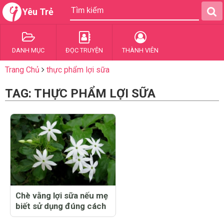
Yêu Trẻ
DANH MỤC
ĐỌC TRUYỆN
THÀNH VIÊN
Trang Chủ
thực phẩm lợi sữa
TAG: THỰC PHẨM LỢI SỮA
Chè vằng lợi sữa nếu mẹ
biết sử dụng đúng cách