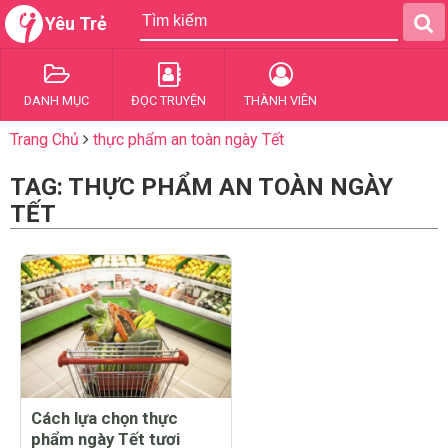
Yêu Trẻ
DANH MỤC
ĐỌC TRUYỆN
THÀNH VIÊN
Trang Chủ
thực phẩm an toàn ngày Tết
TAG: THỰC PHẨM AN TOÀN NGÀY
TẾT
Cách lựa chọn thực
phẩm ngày Tết tươi