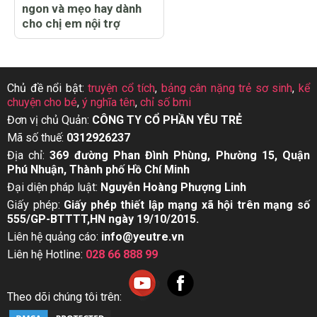
ngon và mẹo hay dành
cho chị em nội trợ
Chủ đề nổi bật:
truyện cổ tích
,
bảng cân nặng trẻ sơ sinh
,
kể
chuyện cho bé
,
ý nghĩa tên
,
chỉ số bmi
Đơn vị chủ Quản:
CÔNG TY CỔ PHẦN YÊU TRẺ
Mã số thuế:
0312926237
Địa chỉ:
369 đường Phan Đình Phùng, Phường 15, Quận
Phú Nhuận, Thành phố Hồ Chí Minh
Đại diện pháp luật:
Nguyễn Hoàng Phượng Linh
Giấy phép:
Giấy phép thiết lập mạng xã hội trên mạng số
555/GP-BTTTT,HN ngày 19/10/2015.
Liên hệ quảng cáo:
info@yeutre.vn
Liên hệ Hotline:
028 66 888 99
Theo dõi chúng tôi trên: