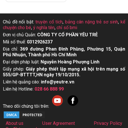
Chủ đề nổi bật:
truyện cổ tích
,
bảng cân nặng trẻ sơ sinh
,
kể
chuyện cho bé
,
ý nghĩa tên
,
chỉ số bmi
Đơn vị chủ Quản:
CÔNG TY CỔ PHẦN YÊU TRẺ
Mã số thuế:
0312926237
Địa chỉ:
369 đường Phan Đình Phùng, Phường 15, Quận
Phú Nhuận, Thành phố Hồ Chí Minh
Đại diện pháp luật:
Nguyễn Hoàng Phượng Linh
Giấy phép:
Giấy phép thiết lập mạng xã hội trên mạng số
555/GP-BTTTT,HN ngày 19/10/2015.
Liên hệ quảng cáo:
info@yeutre.vn
Liên hệ Hotline:
028 66 888 99
Theo dõi chúng tôi trên:
About us
User Agreement
Privacy Policy