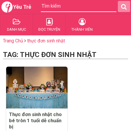
Yêu Trẻ
DANH MỤC
ĐỌC TRUYỆN
THÀNH VIÊN
Trang Chủ
thực đơn sinh nhật
TAG: THỰC ĐƠN SINH NHẬT
Thực đơn sinh nhật cho
bé tròn 1 tuổi dễ chuẩn
bị