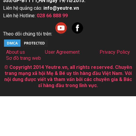
555/GP-BTTTT,HN ngày 19/10/2015.
Liên hệ quảng cáo:
info@yeutre.vn
Liên hệ Hotline:
028 66 888 99
Theo dõi chúng tôi trên:
About us
User Agreement
Privacy Policy
Sơ đồ trang web
© Copyright 2014 Yeutre.vn, all rights reserved. Chuyên
trang mạng xã hội Mẹ & Bé uy tín hàng đầu Việt Nam. Với
nội dung được viết và tham vấn bởi các chuyên gia & Bác
sĩ hàng đầu trong lĩnh vực.