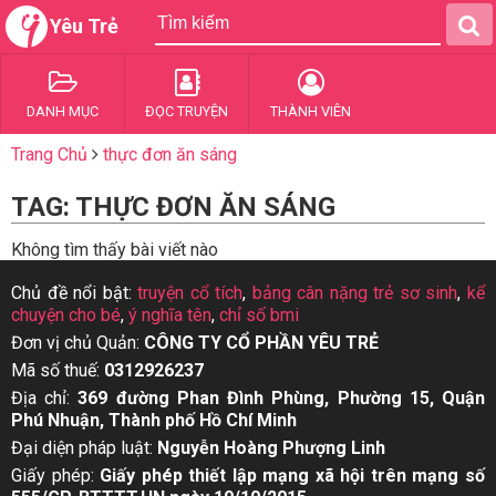
Yêu Trẻ
DANH MỤC
ĐỌC TRUYỆN
THÀNH VIÊN
Trang Chủ
thực đơn ăn sáng
TAG: THỰC ĐƠN ĂN SÁNG
Không tìm thấy bài viết nào
Chủ đề nổi bật:
truyện cổ tích
,
bảng cân nặng trẻ sơ sinh
,
kể
chuyện cho bé
,
ý nghĩa tên
,
chỉ số bmi
Đơn vị chủ Quản:
CÔNG TY CỔ PHẦN YÊU TRẺ
Mã số thuế:
0312926237
Địa chỉ:
369 đường Phan Đình Phùng, Phường 15, Quận
Phú Nhuận, Thành phố Hồ Chí Minh
Đại diện pháp luật:
Nguyễn Hoàng Phượng Linh
Giấy phép:
Giấy phép thiết lập mạng xã hội trên mạng số